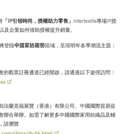
持
「IP引領時尚，授權助力零售」
Intertextile專場IP授
以及企業如何借助授權提升銷量。
中國家紡趨勢
還將登陸
區域，呈現明年各季潮流主題：
會的觀眾註冊通道已經開啟，請通過以下途徑訪問：
dex
由法蘭克福展覽（香港）有限公司、中國國際貿易促
會聯合舉辦。如需了解更多中國國際家用紡織品及輔
，請瀏覽
t.com/china/zh-hk.html
。