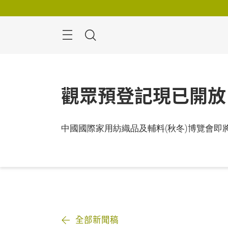
跳
過
搜
尋
觀眾預登記現已開放
中國國際家用紡織品及輔料(秋冬)博覽會
全部新聞稿