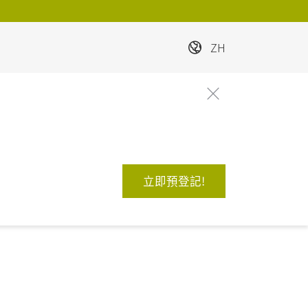
ZH
立即預登記!