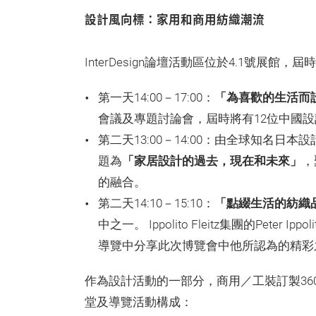
設計風向標：家用和商用紡織潮流
InterDesign論壇活動區位於4.1號展
第一天14:00－17:00：
「為喜歡的生活而
會議及專題討論會，屆時將有12位中國
第二天13:00－14:00：由全球知名日本
題為
「家居設計的過去，現在和未來」
，
的融合。
第二天14:10－15:10：
「點綴生活的紡織
中之一。 Ippolito Fleitz集團的Pet
導覽中分享此次博覽會中他所認為的精彩
作為設計活動的一部分，商用／工裝訂製36
堂及導覽活動構成：