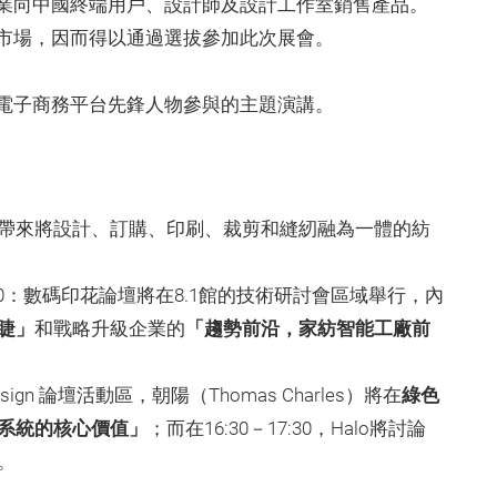
業向中國終端用戶、設計師及設計工作室銷售產品。
市場，因而得以通過選拔參加此次展會。
電子商務平台先鋒人物參與的主題演講。
帶來將設計、訂購、印刷、裁剪和縫紉融為一體的紡
－13:00：數碼印花論壇將在8.1館的技術研討會區域舉行，內
睫」
和戰略升級企業的
「趨勢前沿，家紡智能工廠前
Design 論壇活動區，朝陽（Thomas Charles）將在
綠色
系統的核心價值」
；而在16:30－17:30，Halo將討論
。