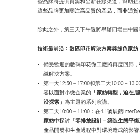
些品牌將提供資源和全新在線渠道，幫助企
這些品牌更加關注高品質的產品，而非通貨
除此之外，第三天下午還將舉辦四場由中國
技術最前沿：數碼印花解決方案與綠色家紡
備受歡迎的數碼印花微工廠將再度回歸，
織解決方案。
第一天12:50－17:00和第二天10:00
容以面對小微企業的
「家紡轉型，迫在眉
沿探索」
為主題的系列演講。
第二天10:00－11:00：在4.1號展館Inter
家紡
中探討
「零排放設計－築造生態平衡
產品開發和生產過程中對環境造成的影響