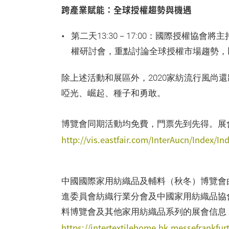
跨產業賦能：全球授權趨勢與機遇
第二天13:30－17:00：國際授權協會將主
權研討會，重點討論全球授權市場趨勢，
除上述活動和展區外，2020家紡流行風尚
啞光、崛起、種子和勇敢。
博覽會同期活動均免費，門票先到先得。展
http://vis.eastfair.com/InterAucn/Index/In
中國國際家用紡織品及輔料（秋冬）博覽會
進委員會紡織行業分會及中國家用紡織品協
料博覽會及其他家用紡織品系列的展會信息
https://intertextilehome.hk.messefrankfur