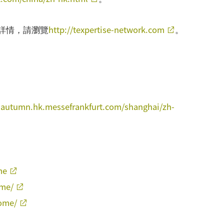
http://texpertise-network.com
詳情，請瀏覽
。
es-autumn.hk.messefrankfurt.com/shanghai/zh-
me
ome/
home/