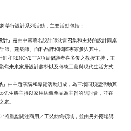
館，屆時將舉行設計系列活動，主要活動包括：
設計」
是由中國著名設計師沈雷召集和主持的設計圓桌
設計師、建築師、面料品牌和國際專家參與其中。
設計師和RENOVETTA項目倡議者喜多俊之教授主持，主
聚焦未來家居設計趨勢以及傳統工藝與現代生活方式
品」
由主題演講和導覽活動組成，為三場同類型活動其
er Ippolito先生將主持以家用紡織產品為主旨的研討會，並在
之處。
0 °將重點關注商用／工裝紡織領域，並由另外兩場講