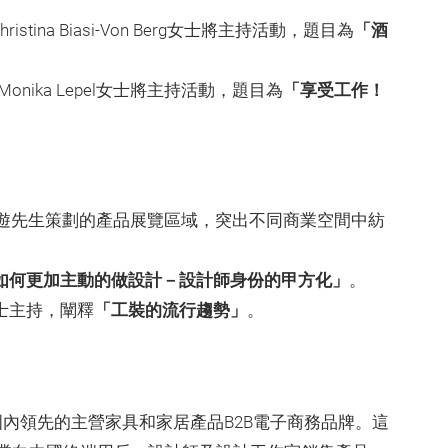
ristina Biasi-Von Berg女士將主持活動，題目為
「酒
司的Monika Lepel女士將主持活動，題目為
「享受工作！
周遊先生策劃的產品展覽區域，突出不同商業空間中紡
如何更加主動的做設計－設計師身份的甲方化」
。
毅女士主持，闡釋
「工裝的流行趨勢」
。
出八個國內領先的主營家具和家居產品B2B電子商務品牌。這