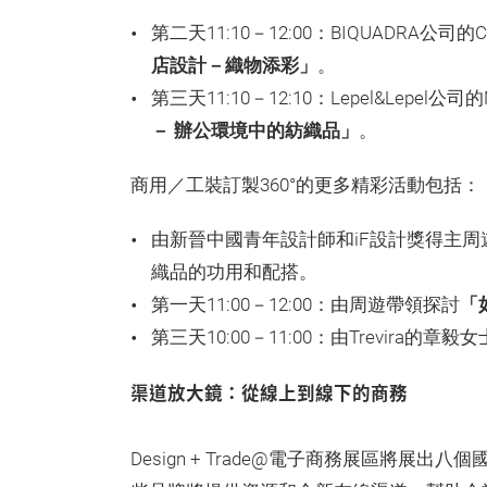
第二天11:10－12:00：BIQUADRA公司的Ch
店設計－織物添彩」
。
第三天11:10－12:10：Lepel&Lepel公
－ 辦公環境中的紡織品」
。
商用／工裝訂製360°的更多精彩活動包括：
由新晉中國青年設計師和iF設計獎得主
織品的功用和配搭。
第一天11:00－12:00：由周遊帶領探討
「
第三天10:00－11:00：由Trevira的章
渠道放大鏡：從線上到線下的商務
Design + Trade@電子商務展區將展