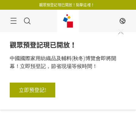
跳
觀眾預登記現已開放！點擊這裡！
過
搜
ZH
尋
觀眾預登記現已開放！
中國國際家用紡織品及輔料(秋冬)博覽會即將開
幕！立即預登記，節省現場等候時間！
立即預登記!