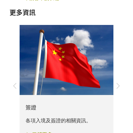
更多資訊
上
下
一
一
步
步
展
簽證
關資
展
各項入境及簽證的相關資訊。
資