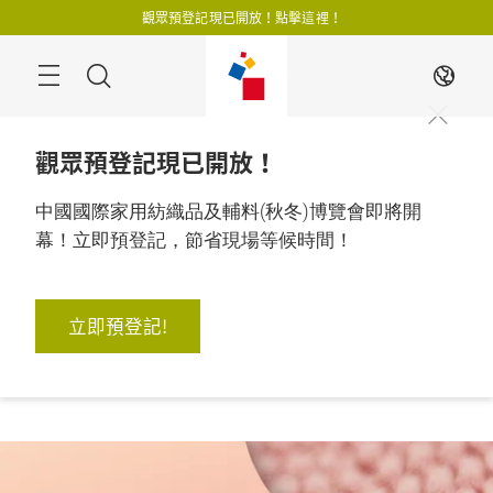
跳
觀眾預登記現已開放！點擊這裡！
過
搜
ZH
尋
觀眾預登記現已開放！
中國國際家用紡織品及輔料(秋冬)博覽會即將開
幕！立即預登記，節省現場等候時間！
2026年8月18至20日

中國, 上海
立即預登記!