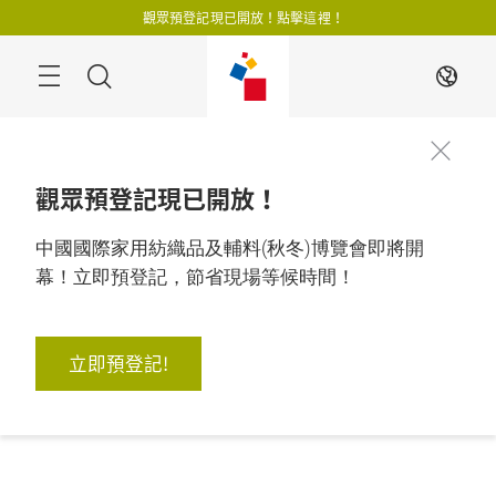
跳
觀眾預登記現已開放！點擊這裡！
過
搜
ZH
尋
觀眾預登記現已開放！
中國國際家用紡織品及輔料(秋冬)博覽會即將開
幕！立即預登記，節省現場等候時間！
立即預登記!