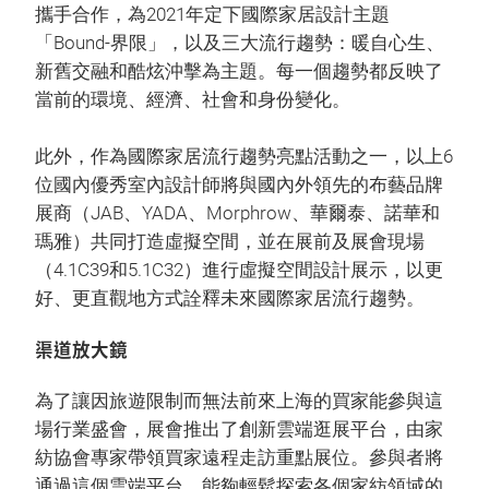
攜手合作，為2021年定下國際家居設計主題
「Bound-界限」，以及三大流行趨勢：暖自心生、
新舊交融和酷炫沖擊為主題。每一個趨勢都反映了
當前的環境、經濟、社會和身份變化。
此外，作為國際家居流行趨勢亮點活動之一，以上6
位國內優秀室內設計師將與國內外領先的布藝品牌
展商（JAB、YADA、Morphrow、華爾泰、諾華和
瑪雅）共同打造虛擬空間，並在展前及展會現場
（4.1C39和5.1C32）進行虛擬空間設計展示，以更
好、更直觀地方式詮釋未來國際家居流行趨勢。
渠道放大鏡
為了讓因旅遊限制而無法前來上海的買家能參與這
場行業盛會，展會推出了創新雲端逛展平台，由家
紡協會專家帶領買家遠程走訪重點展位。參與者將
通過這個雲端平台，能夠輕鬆探索各個家紡領域的