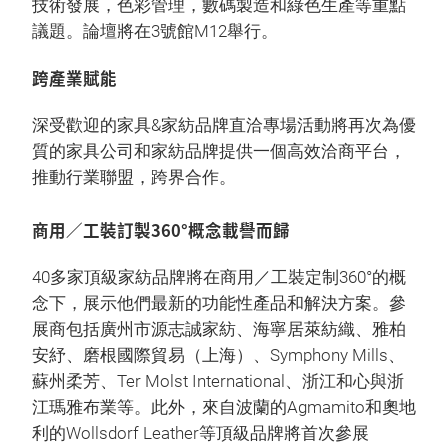
技術發展，色彩管理，數碼製造和綠色生產等重點
議題。論壇將在3號館M12舉行。
跨產業賦能
深受歡迎的家具&家紡品牌直洽專場活動將再次為優
質的家具公司和家紡品牌提供一個高效洽商平台，
推動行業聯盟，跨界合作。
商用／工裝訂製360°概念載譽而歸
40多家頂級家紡品牌將在商用／工裝定制360°的概
念下，展示他們最新的功能性產品和解決方案。參
展商包括廣州市源志誠家紡、海寧居萊紡織、雅柏
安紓、磨根國際貿易（上海）、Symphony Mills、
蘇州柔芳、Ter Molst International、浙江和心與浙
江瑪雅布業等。此外，來自波蘭的Agmamito和奧地
利的Wollsdorf Leather等頂級品牌將首次參展