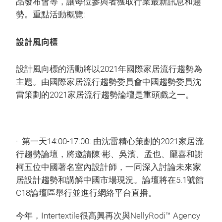
品發布會等，讓每位參與者獲取行業最新訊息和趨
勢。重點活動概覽:
設計風向標
設計風向標的活動將以2021年國際家居流行趨勢為
主題。由國際家居流行趨勢委員會中國趨勢委員沈
雷策劃的2021家居流行趨勢論壇是重頭戲之一。
· 第一天14:00-17:00: 由沈雷精心策劃的2021家居流
行趨勢論壇，將邀請陳·彬、吳濱、孟也、龎喜和謝
柯五位中國著名室內設計師，一同深入討論未來家
居設計趨勢和講解中國市場現況。論壇將在5.1號館
C18論壇區舉行並進行網絡平台直播。
今年，Intertextile很高興再次與NellyRodi™ Agency