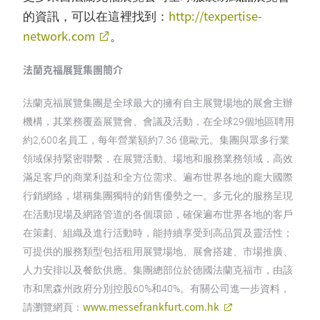
http://texpertise-
的資訊，可以在這裡找到：
network.com
。
法蘭克福展覽集團簡介
法蘭克福展覽集團是全球最大的擁有自主展覽場地的展會主辦
機構，其業務覆蓋展覽會、會議及活動，在全球29個地區聘用
約2,600名員工，每年營業額約7.36 億歐元。集團與眾多行業
領域保持緊密聯繫，在展覽活動、場地和服務業務領域，高效
滿足客戶的商業利益和全方位需求。遍布世界各地的龐大國際
行銷網絡，堪稱集團獨特的銷售優勢之一。多元化的服務呈現
在活動現場及網路管道的各個環節，確保遍布世界各地的客戶
在策劃、組織及進行活動時，能持續享受到高品質及靈活性；
可提供的服務類型包括租用展覽場地、展會搭建、市場推廣、
人力安排以及餐飲供應。集團總部位於德國法蘭克福市，由該
市和黑森州政府分別控股60%和40%。有關公司進一步資料，
www.messefrankfurt.com.hk
請瀏覽網頁：