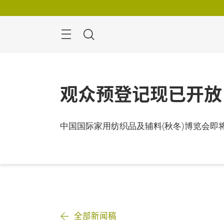
跳
过
搜
寻
观众预登记现已开放
中国国际家用纺织品及辅料(秋冬)博览会
全部新闻稿