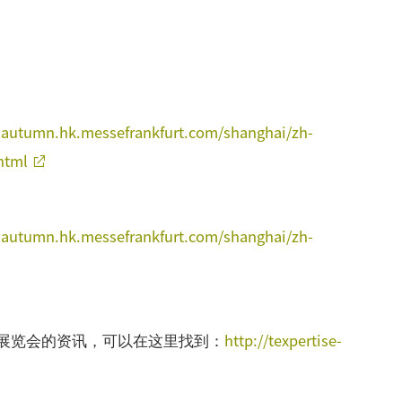
es-autumn.hk.messefrankfurt.com/shanghai/zh-
html
es-autumn.hk.messefrankfurt.com/shanghai/zh-
http://texpertise-
展览会的资讯，可以在这里找到：