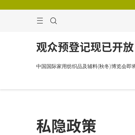
跳
过
搜
寻
观众预登记现已开放
中国国际家用纺织品及辅料(秋冬)博览会
私隐政策