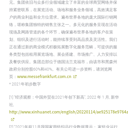
元。集团依旧与众多行业领域建立了丰富的全球商贸网络并保
持紧密联系，在展览活动、场地和服务业务领域，高效满足客
户的商业利益和全方位需求。遍布世界各地的庞大国际行销网
络，堪称集团独特的销售主张之一。多元化的服务呈现在活动
现场及网路管道的各个环节，确保遍布世界各地的客户在策
划、组织及进行活动时，能持续享受到高品质及灵活性。我们
正在通过新的商业模式积极拓展数字化服务范畴，可提供的服
务类型包括租用展览场地、展会搭建、市场推广、人力安排以
及餐饮供应。集团总部位于德国法兰克福市，由该市和黑森州
政府分别控股60%和40%。有关公司进一步资料，请浏览网
www.messefrankfurt.com.cn
页：
* 2021年初步数字
[1] “经济观察：中国外贸在2021年创下新高”, 2022 年 1 月, 新华
社,
http://www.xinhuanet.com/english/20220114/ae925178e9764
[2] “2021年前11月我国家用纺织品行业数据显示： 家纺业运行