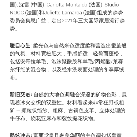
国), 沈雷 (中国), Carlotta Montaldo (法国), Studio
NOCC (法国)和Juliette Lamarca (法国)组成的趋势
委员会集思广益，定出2021年三大国际家居流行趋
势。
暖自心生
: 柔光色与自然米色适度柔和营造出蚕茧般
的气氛。材料宽松肥大，手感舒适、轻盈而蓬松，
包括安哥拉羊毛、泡沫聚酰胺和羊毛/丙烯酸/莱赛
尔纤维的混合物，以及经水洗表面处理的冬季厚绒
布。
新旧交融:
自然的大地色调融合深邃的矿物色彩，展
现着冰火交织的双重性。材料看起来非常狂野或粗
犷 — 颗粒状绉纱、粗麻、古铜色皮革、立体处理的
牛仔布、烧花亚麻布和裂纹提花织物。
酷炫冲击:
富丽堂皇且奢美华丽的主色调包括皇室